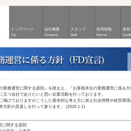
トップページ
会社概要
スタッフ
採用情報
保有
Top
Company
Staff
Recruit
Qualif
の業務運営に関する原則』を踏まえ、『お客様本位の業務運営に係る方
に立つ会社でありたいと思い企業活動を行っております。
に掲げておりますがこうした基本的な考え方に加え社会情勢や経営環境
針の見直しを行って参ります。 (2026.1.1)
営に関する原則