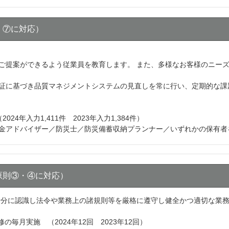
・⑦に対応）
ご提案ができるよう従業員を教育します。 また、多様なお客様のニー
証に基づき品質マネジメントシステムの見直しを常に行い、定期的な課
24年入力1,411件 2023年入力1,384件）
金アドバイザー／防災士／防災備蓄収納プランナー／いずれかの保有者を
原則③・④に対応）
十分に認識し法令や業務上の諸規則等を厳格に遵守し健全かつ適切な業
の毎月実施 （2024年12回 2023年12回）