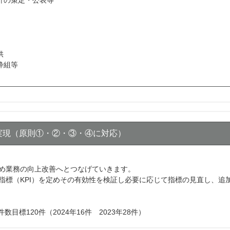
針の策定・公表等
供
枠組等
実現（原則①・②・③・④に対応）
め業務の向上改善へとつなげていきます。
指標（KPI）を定めその有効性を検証し必要に応じて指標の見直し、追
目標120件（2024年16件 2023年28件）