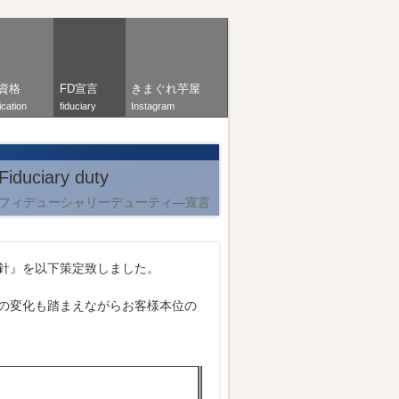
資格
FD宣言
きまぐれ芋屋
ication
fiduciary
Instagram
Fiduciary duty
フィデューシャリーデューティ―宣言
針』を以下策定致しました。
の変化も踏まえながらお客様本位の