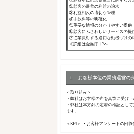
①顧客本位の業務運営に関する方
②顧客の最善の利益の追求
③利益相反の適切な管理
④手数料等の明確化
⑤重要な情報の分かりやすい提供
⑥顧客にふさわしいサービスの提
⑦従業員対する適切な動機づけの
※詳細は金融庁HPへ
1. お客様本位の業務運営の
＜取り組み＞
・弊社はお客様の声を真摯に受け止
・弊社は本方針の定着の検証として
ます。
＜KPI＞ ・お客様アンケートの回収件数