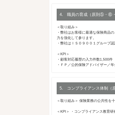
4. 職員の育成（原則⑤・⑥
＜取り組み＞
・弊社はお客様に最適な保険商品の
力を強化して参ります。
・弊社はＩＳＯ９００１グループ認
＜KPI＞
・顧客対応履歴の入力件数1,500件（20
・ＦＰ／公的保険アドバイザー／年
5. コンプライアンス体制（
＜取り組み＞ 保険業務の公共性を
＜KPI＞ ・コンプライアンス教育研修