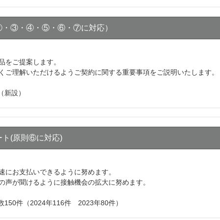
②・③・④・⑤・⑥・⑦に対応）
品をご提案します。
くご理解いただけるようご契約に関する重要事項をご説明いたします。
率（新設）
ト(原則⑥に対応)
速にお支払いできるように努めます。
の声が聞けるように接触機会の拡大に努めます。
50件（2024年116件 2023年80件）